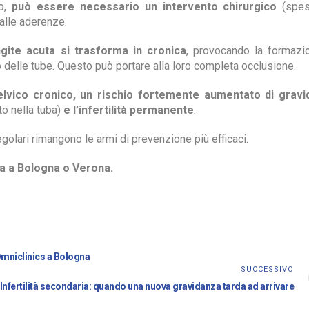
no,
può essere necessario un intervento chirurgico
(spes
dalle aderenze.
gite acuta si trasforma in cronica
, provocando la formazi
no delle tube. Questo può portare alla loro completa occlusione.
elvico cronico, un rischio fortemente aumentato di gravi
to nella tuba)
e l’infertilità permanente
.
egolari rimangono le armi di prevenzione più efficaci.
ca a Bologna o Verona.
Omniclinics a Bologna
SUCCESSIVO
Infertilità secondaria: quando una nuova gravidanza tarda ad arrivare