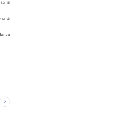
so in
one di
danza