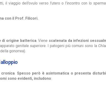
, il viaggio dell’ovulo verso l’utero o l’incontro con lo sperm
 con il Prof. Filicori.
 di origine batterica
. Viene
scatenata da infezioni sessual
’apparato genitale superiore. I patogeni più comuni sono la
Chla
della gonorrea).
Falloppio
 cronica
.
Spesso però è asintomatica o presenta disturbi 
tomi sono evidenti, includono
: