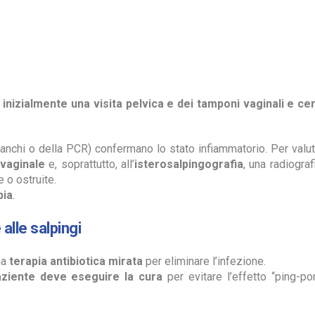
?
inizialmente una visita pelvica e dei tamponi vaginali e cer
anchi o della PCR) confermano lo stato infiammatorio. Per valut
svaginale
e, soprattutto, all’
isterosalpingografia
, una radiograf
 o ostruite.
pia
.
alle salpingi
na
terapia antibiotica mirata
per eliminare l’infezione.
paziente deve eseguire la cura
per evitare l’effetto “ping-po