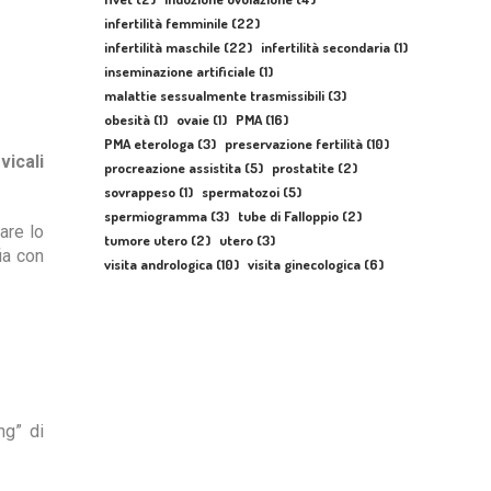
infertilità femminile
(22)
infertilità maschile
(22)
infertilità secondaria
(1)
inseminazione artificiale
(1)
malattie sessualmente trasmissibili
(3)
obesità
(1)
ovaie
(1)
PMA
(16)
PMA eterologa
(3)
preservazione fertilità
(10)
vicali
procreazione assistita
(5)
prostatite
(2)
sovrappeso
(1)
spermatozoi
(5)
spermiogramma
(3)
tube di Falloppio
(2)
are lo
tumore utero
(2)
utero
(3)
ia con
visita andrologica
(10)
visita ginecologica
(6)
ng” di