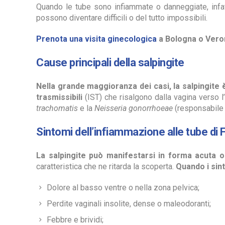
Quando le tube sono infiammate o danneggiate, infatti
possono diventare difficili o del tutto impossibili.
Prenota una visita ginecologica
a Bologna o Verona
Cause principali della salpingite
Nella grande maggioranza dei casi, la salpingite è
trasmissibili
(IST) che risalgono dalla vagina verso l
trachomatis
e la
Neisseria gonorrhoeae
(responsabile 
Sintomi dell’infiammazione alle tube di 
La salpingite può manifestarsi in forma acuta o
caratteristica che ne ritarda la scoperta.
Quando i sin
Dolore al basso ventre o nella zona pelvica;
Perdite vaginali insolite, dense o maleodoranti;
Febbre e brividi;