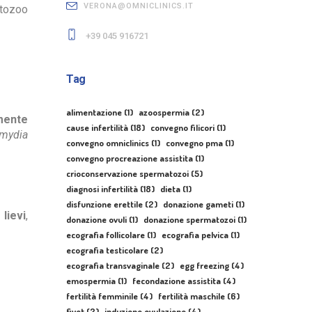
VERONA@OMNICLINICS.IT
atozoo
+39 045 916721
Tag
alimentazione
(1)
azoospermia
(2)
mente
cause infertilità
(18)
convegno filicori
(1)
mydia
convegno omniclinics
(1)
convegno pma
(1)
convegno procreazione assistita
(1)
crioconservazione spermatozoi
(5)
diagnosi infertilità
(18)
dieta
(1)
disfunzione erettile
(2)
donazione gameti
(1)
lievi
,
donazione ovuli
(1)
donazione spermatozoi
(1)
ecografia follicolare
(1)
ecografia pelvica
(1)
ecografia testicolare
(2)
ecografia transvaginale
(2)
egg freezing
(4)
emospermia
(1)
fecondazione assistita
(4)
fertilità femminile
(4)
fertilità maschile
(6)
fivet
(2)
induzione ovulazione
(4)